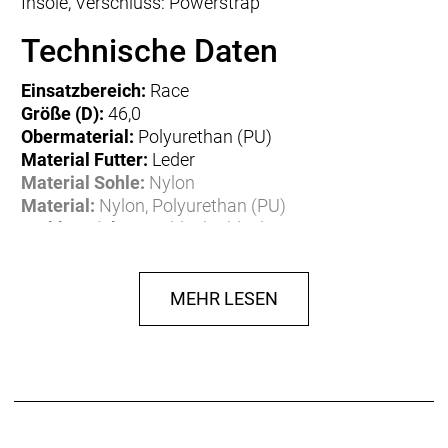
Insole, Verschluss: Powerstrap
Technische Daten
Einsatzbereich:
Race
Größe (D):
46,0
Obermaterial:
Polyurethan (PU)
Material Futter:
Leder
Material Sohle:
Nylon
Material:
Nylon, Polyurethan (PU)
Farbbezeichnung:
black / black
Gewicht:
0,63 kg
Herstellerdaten gem. GPSR
MEHR LESEN
Marke fi'zi:k:
Fizik Via
Fizik Via F.lli Fontana 1
36040 Pozzoleone
Italien
info@fizik.com