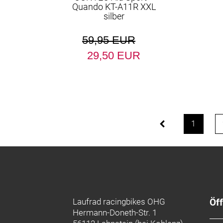
Quando KT-A11R XXL
silber
59,95 EUR
29,50 EUR
1
Laufrad racingbikes OHG
Öf
Hermann-Doneth-Str. 1