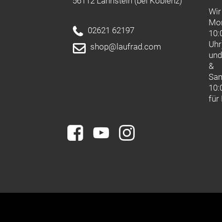
56112 Lahnstein (bei Koblenz)
Wir
Mon
02621 62197
10:
Uhr
shop@laufrad.com
un
&
Sa
10:
für