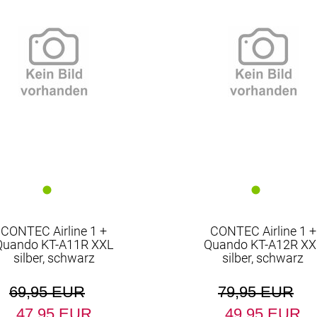
Bremsen
Fahrradanhänger
Ketten
Kettenblätter
Laufräder
Naben
Packtaschen
Pedale
Pumpen
Sattelstützen
CONTEC Airline 1 +
CONTEC Airline 1 +
Schutzbleche
Quando KT-A11R XXL
Quando KT-A12R XX
silber, schwarz
silber, schwarz
Steuersätze
Werkzeuge
69,95 EUR
79,95 EUR
47,95 EUR
49,95 EUR