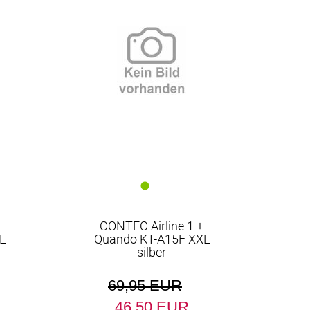
CONTEC Airline 1 +
L
Quando KT-A15F XXL
silber
69,95 EUR
46,50 EUR