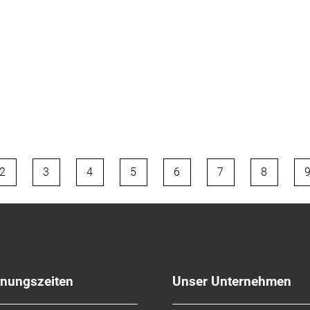
2
3
4
5
6
7
8
fnungszeiten
Unser Unternehmen