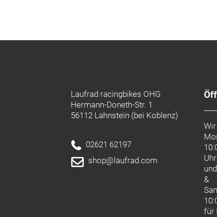
Laufrad racingbikes OHG
Öf
Hermann-Doneth-Str. 1
56112 Lahnstein (bei Koblenz)
Wir
Mon
02621 62197
10:
Uhr
shop@laufrad.com
un
&
Sa
10:
für