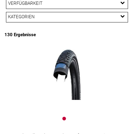
EUR
VERFÜGBARKEIT
EUR
KATEGORIEN
PREISFILTER ANWENDEN
Gravelbikereifen
Mountainbikereifen
130 Ergebnisse
Reifen
Rennradreifen
Schläuche
Tourenradreifen