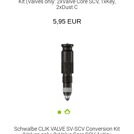
Kit (Valves only: 2xValve Core SCV, 1xKey,
2xDust C
5,95 EUR
Schwalbe CLIK VALVE SV-SCV Conversion Kit