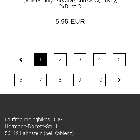
(Valves only: 2xValve Core SCV, 1xKey,
2xDust C
5,95 EUR
1
2
3
4
5
6
7
8
9
10
Laufrad racingbikes OHG
Hermann-Doneth-Str. 1
56112 Lahnstein (bei Koblenz)