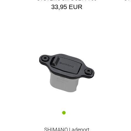
mm
33,95 EUR
SHIMANO Ladeport