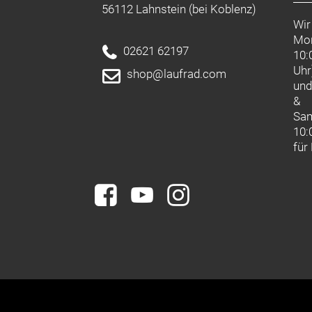
56112 Lahnstein (bei Koblenz)
Wir
Mon
02621 62197
10:
Uhr
shop@laufrad.com
un
&
Sa
10:
für