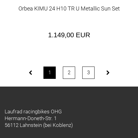
Orbea KIMU 24 H10 TR U Metallic Sun Set
1.149,00 EUR
1
2
3
Laufrad racingbikes OHG
Hermann-Doneth-Str. 1
56112 Lahnstein (bei Koblenz)