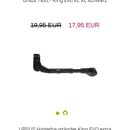
Ursus 78XL - King Evo XL XL schwarz
19,95 EUR
17,95 EUR
URSUS Hinterbauständer King EVO extra