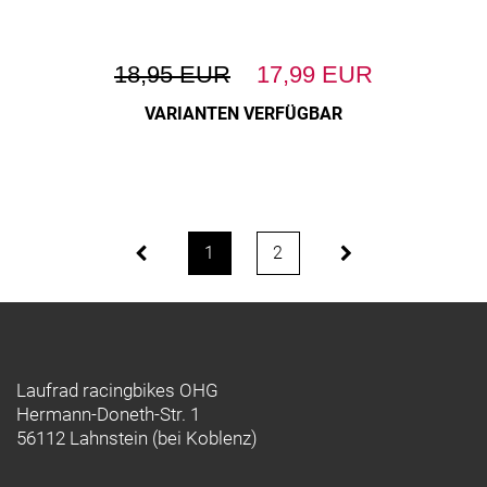
18,95 EUR
17,99 EUR
VARIANTEN VERFÜGBAR
1
2
Laufrad racingbikes OHG
Hermann-Doneth-Str. 1
56112 Lahnstein (bei Koblenz)