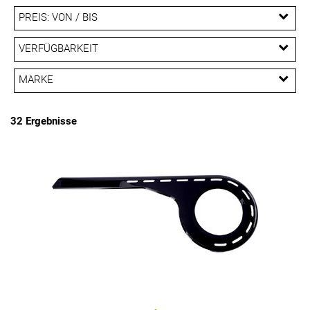
PREIS: VON / BIS
EUR
VERFÜGBARKEIT
EUR
MARKE
PREISFILTER ANWENDEN
Hebie
Horn
MATRIX
SHIMANO
32 Ergebnisse
SRAM
Truvativ