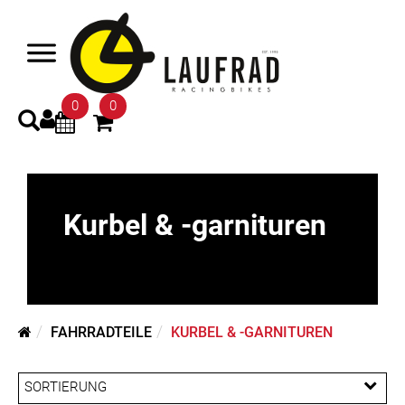
0
0
Kurbel & -garnituren
FAHRRADTEILE
KURBEL & -GARNITUREN
SORTIERUNG