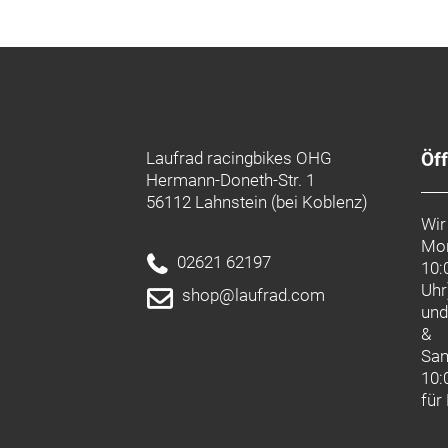
Gewicht:
1,00 kg
Herstellerdaten gem. GPSR
Marke CONTEC:
Contec ist eine Marke der Hermann H
Deichstraße 120-122
27318 Hoya
Deutschland
info@hartje.de
Laufrad racingbikes OHG
Öf
Hermann-Doneth-Str. 1
56112 Lahnstein (bei Koblenz)
Wir
Mon
02621 62197
10:
Uhr
shop@laufrad.com
un
&
Sa
10:
für