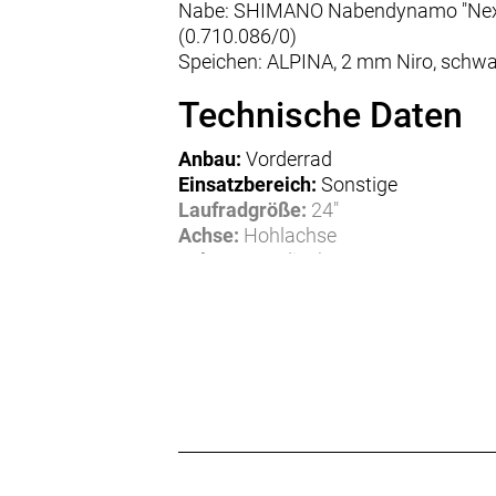
Nabe: SHIMANO Nabendynamo "Nexus 
(0.710.086/0)
Speichen: ALPINA, 2 mm Niro, schw
Technische Daten
Anbau:
Vorderrad
Einsatzbereich:
Sonstige
Laufradgröße:
24"
Achse:
Hohlachse
Felgenart:
Clincher
Bremssystem:
für Felgenbremse
Eigenschaften:
Nabendynamo
Speichendurchmesser:
2,00 mm
Speichenmaterial:
Niro
Speichenfarbe:
schwarz
Speichenlänge:
212 mm
Nabenfarbe:
schwarz
Felgenfarbe:
schwarz
Material:
Aluminium