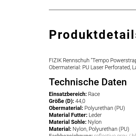
Produktdetail
FIZIK Rennschuh "Tempo Powerstra
Obermaterial: PU Laser Perforated, La
Technische Daten
Einsatzbereich:
Race
Größe (D):
44,0
Obermaterial:
Polyurethan (PU)
Material Futter:
Leder
Material Sohle:
Nylon
Material:
Nylon, Polyurethan (PU)
Farbbezeichnung:
reflective grey / b