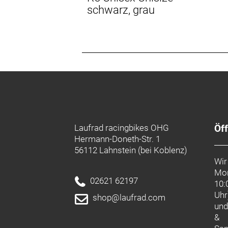
schwarz, grau
Laufrad racingbikes OHG
Öf
Hermann-Doneth-Str. 1
56112 Lahnstein (bei Koblenz)
Wir
Mon
02621 62197
10:
Uhr
shop@laufrad.com
un
&