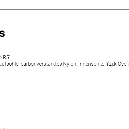
s
p R5"
ufsohle: carbonverstärktes Nylon, Innensohle: fi'zi:k Cycl
lack