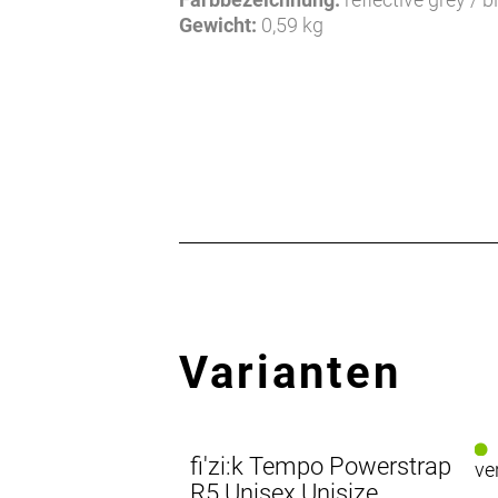
Gewicht:
0,59 kg
Herstellerdaten gem. GPSR
Marke fi'zi:k:
Fizik Via
Fizik Via F.lli Fontana 1
36040 Pozzoleone
Italien
info@fizik.com
Varianten
fi'zi:k Tempo Powerstrap
ve
R5 Unisex Unisize