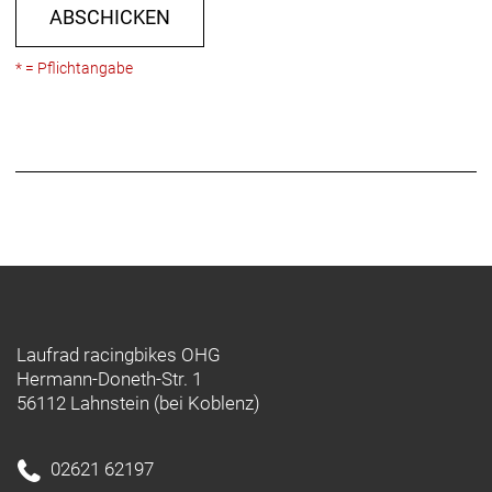
ABSCHICKEN
* = Pflichtangabe
Laufrad racingbikes OHG
Hermann-Doneth-Str. 1
56112 Lahnstein (bei Koblenz)
02621 62197