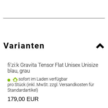
Material:
Gummi, Polyurethan (PU)
Farbbezeichnung:
grey/aqua marin
Gewicht:
0,83 kg
Herstellerdaten gem. GPSR
Marke fi'zi:k:
Fizik Via
Fizik Via F.lli Fontana 1
36040 Pozzoleone
Italien
info@fizik.com
Varianten
fi'zi:k Gravita Tensor Flat Unisex Unisize
blau, grau
sofort im Laden verfügbar
pro Stück (inkl. MwSt. zzgl.
Versandkosten für
Standardartikel
)
179,00 EUR