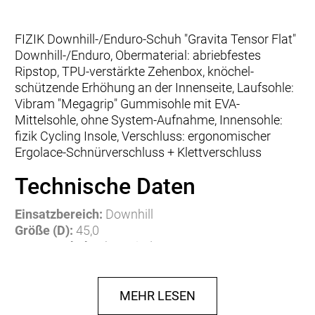
FIZIK Downhill-/Enduro-Schuh "Gravita Tensor Flat"
Downhill-/Enduro, Obermaterial: abriebfestes
Ripstop, TPU-verstärkte Zehenbox, knöchel-
schützende Erhöhung an der Innenseite, Laufsohle:
Vibram "Megagrip" Gummisohle mit EVA-
Mittelsohle, ohne System-Aufnahme, Innensohle:
fizik Cycling Insole, Verschluss: ergonomischer
Ergolace-Schnürverschluss + Klettverschluss
Technische Daten
Einsatzbereich:
Downhill
Größe (D):
45,0
Systemschuh:
ohne Bindung / System
Verschlusssystem:
Schnürung, Klettverschluss
Obermaterial:
Polyurethan (PU)
Material Futter:
Leder
MEHR LESEN
Material Sohle:
Gummi