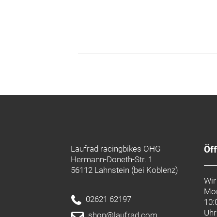
Laufrad racingbikes OHG
Öf
Hermann-Doneth-Str. 1
56112 Lahnstein (bei Koblenz)
Wir
Mon
02621 62197
10:
Uhr
shop@laufrad.com