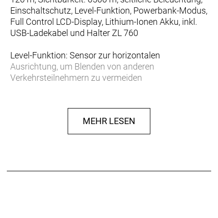
Einschaltschutz, Level-Funktion, Powerbank-Modus,
Full Control LCD-Display, Lithium-Ionen Akku, inkl.
USB-Ladekabel und Halter ZL 760
Level-Funktion: Sensor zur horizontalen
Ausrichtung, um Blenden von anderen
Verkehrsteilnehmern zu vermeiden
Full Control LCD-Display: Anzeige von Uhrzeit,
Power-Level, minutengenaue Anzeige der
Restleuchtdauer
MEHR LESEN
Technische Daten
StVZO konform:
ja
Einsatzbereich:
Fahrrad
Ausführung:
Scheinwerfer
Stromversorgung:
Akkubetrieben
Leuchtmittel:
LED
Leuchtstärke:
100,0 Lux