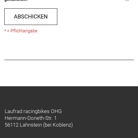
ABSCHICKEN
* = Pflichtangabe
Laufrad racingbikes OHG
Hermann-Doneth-Str. 1
56112 Lahnstein (bei Koblenz)