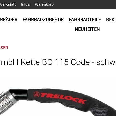
Werkstatt
Infos
Warenkorb
HRRÄDER
FAHRRADZUBEHÖR
FAHRRADTEILE
BEK
NEUHEITEN
SSER
GmbH Kette BC 115 Code - sch