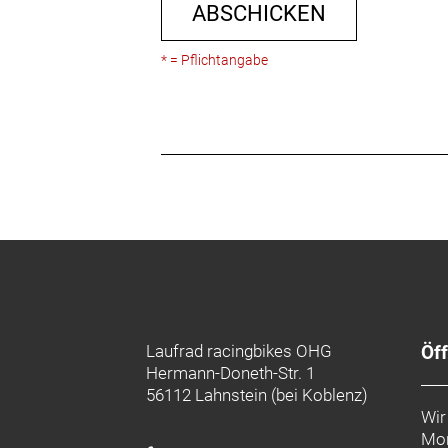
ABSCHICKEN
* = Pflichtangabe
Laufrad racingbikes OHG
Öf
Hermann-Doneth-Str. 1
56112 Lahnstein (bei Koblenz)
Wir
Mon