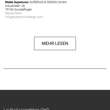
Marke Supernova:
SUPERNOVA DESIGN GmbH
Industriestr. 26
79194 Gundelfingen
Deutschland
info@supernova-design.com
MEHR LESEN
Laufrad racingbikes OHG