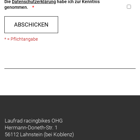
Die
Datenschutzerklärung
habe ich zur Kenntnis
genommen.
ABSCHICKEN
* = Pflichtangabe
Laufrad racingbikes OHG
Hermann-Doneth-Str. 1
56112 Lahnstein (bei Koblenz)