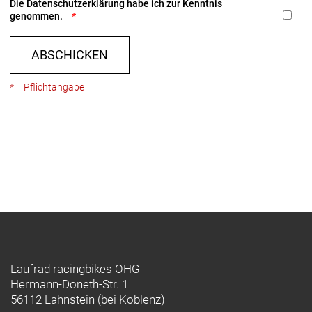
Die
Datenschutzerklärung
habe ich zur Kenntnis
genommen.
ABSCHICKEN
* = Pflichtangabe
Laufrad racingbikes OHG
Hermann-Doneth-Str. 1
56112 Lahnstein (bei Koblenz)