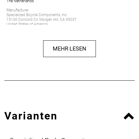
The Netherlands
Manufacturer:
Specialized Bicycle Components, Inc.
15130 Concord Cir, Morgan Hill, CA 95037
United States of America
MEHR LESEN
Varianten