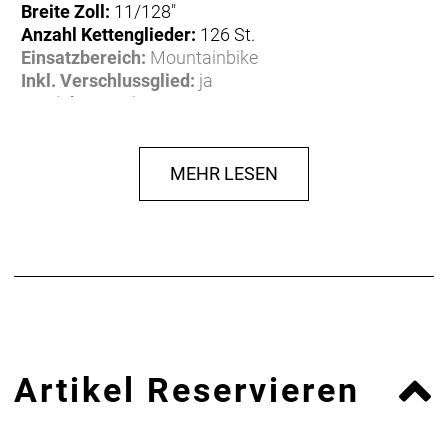
Breite Zoll:
11/128"
Anzahl Kettenglieder:
126 St.
Einsatzbereich:
Mountainbike
Inkl. Verschlussglied:
ja
Gewicht:
0,26 kg
Herstellerdaten gem. GPSR
Marke Shimano:
EU-Verantwortlicher:
MEHR LESEN
Shimano Europe BV
High Tech Campus 92
NL-5656 AG Eindhoven
www.shimano.com
contactshimano@shimano-eu.com
Hersteller: SHIMANO INC., 3-77 Oimatsu-cho,
Sakai-ku, Sakai-shi, Osaka 590-8577,
Japan www.shimano.com
Artikel Reservieren