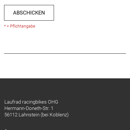
ABSCHICKEN
* = Pflichtangabe
Laufrad racingbikes OHG
Hermann-Doneth-Str. 1
56112 Lahnstein (bei Koblenz)