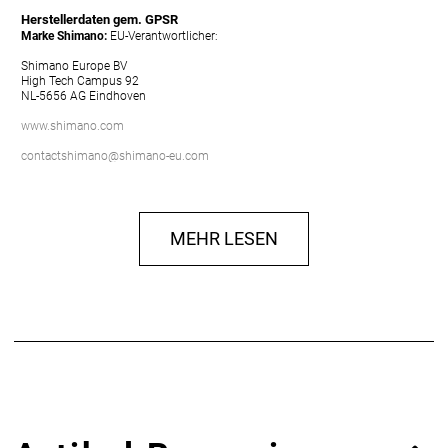
Herstellerdaten gem. GPSR
Marke Shimano:
EU-Verantwortlicher:
Shimano Europe BV
High Tech Campus 92
NL-5656 AG Eindhoven
www.shimano.com
contactshimano@shimano-eu.com
Hersteller: SHIMANO INC., 3-77 Oimatsu-cho,
Sakai-ku, Sakai-shi, Osaka 590-8577,
Japan www.shimano.com
MEHR LESEN