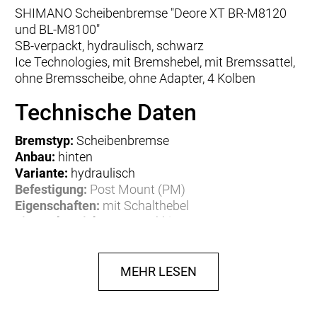
SHIMANO Scheibenbremse "Deore XT BR-M8120
und BL-M8100"
SB-verpackt, hydraulisch, schwarz
Ice Technologies, mit Bremshebel, mit Bremssattel,
ohne Bremsscheibe, ohne Adapter, 4 Kolben
Technische Daten
Bremstyp:
Scheibenbremse
Anbau:
hinten
Variante:
hydraulisch
Befestigung:
Post Mount (PM)
Eigenschaften:
mit Schalthebel
Einsatzbereich:
MTB, Trekking
Material:
Aluminium
Gewicht:
0,32 kg
MEHR LESEN
Herstellerdaten gem. GPSR
Marke Shimano:
EU-Verantwortlicher:
Shimano Europe BV