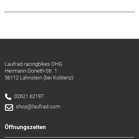
High Tech Campus 92
NL-5656 AG Eindhoven
www.shimano.com
contactshimano@shimano-eu.com
Hersteller: SHIMANO INC., 3-77 Oimatsu-cho,
Sakai-ku, Sakai-shi, Osaka 590-8577,
Japan www.shimano.com
Laufrad racingbikes OHG
Hermann-Doneth-Str. 1
56112 Lahnstein (bei Koblenz)
02621 62197
shop@laufrad.com
Öffnungszeiten