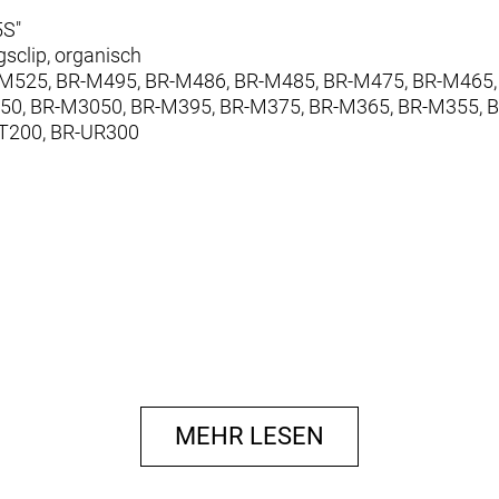
5S"
sclip, organisch
R-M525, BR-M495, BR-M486, BR-M485, BR-M475, BR-M465,
0, BR-M3050, BR-M395, BR-M375, BR-M365, BR-M355, BR
T200, BR-UR300
MEHR LESEN