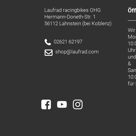
Laufrad racingbikes OHG
Öf
Hermann-Doneth-Str. 1
56112 Lahnstein (bei Koblenz)
Wir
Mon
02621 62197
10:
Uhr
shop@laufrad.com
un
&
Sa
10:
für