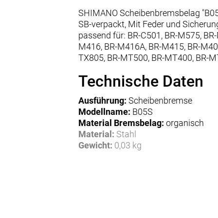
SHIMANO Scheibenbremsbelag "B0
SB-verpackt, Mit Feder und Sicherung
passend für: BR-C501, BR-M575, B
M416, BR-M416A, BR-M415, BR-M405
TX805, BR-MT500, BR-MT400, BR-M
Technische Daten
Ausführung:
Scheibenbremse
Modellname:
B05S
Material Bremsbelag:
organisch
Material:
Stahl
Gewicht:
0,03 kg
Herstellerdaten gem. GPSR
Marke Shimano:
EU-Verantwortlicher:
Shimano Europe BV
High Tech Campus 92
NL-5656 AG Eindhoven
www.shimano.com