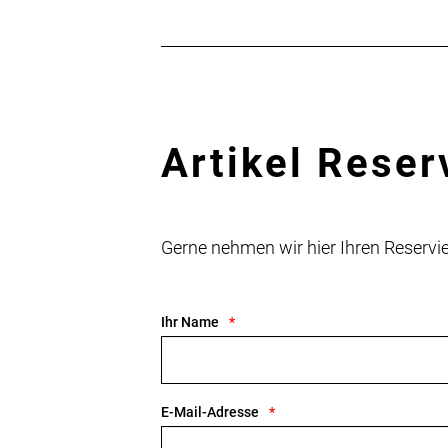
contactshimano@shimano-eu.com
Hersteller: SHIMANO INC., 3-77 Oimatsu-cho,
Sakai-ku, Sakai-shi, Osaka 590-8577,
Japan www.shimano.com
Artikel Reser
Gerne nehmen wir hier Ihren Reser
Ihr Name
E-Mail-Adresse