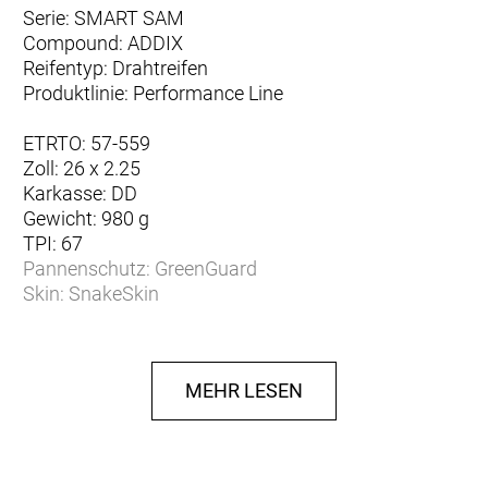
Serie: SMART SAM
Compound: ADDIX
Reifentyp: Drahtreifen
Produktlinie: Performance Line
ETRTO: 57-559
Zoll: 26 x 2.25
Karkasse: DD
Gewicht: 980 g
TPI: 67
Pannenschutz: GreenGuard
Skin: SnakeSkin
ECE-Zulassung: bis 50 km/h
Profil: HS476
Herstellerdaten gem. GPSR
MEHR LESEN
Marke Schwalbe:
EU-Verantwortlicher:
Ralf Bohle GmbH
Otto-Hahn-Str. 1
D-51580 Reichshof