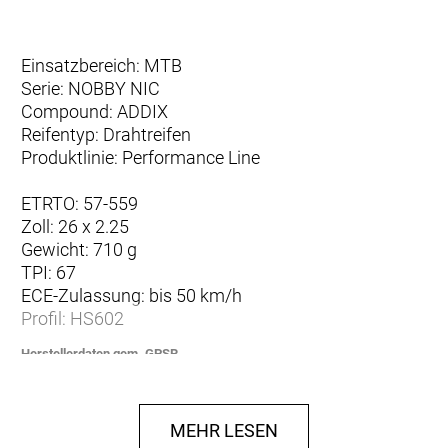
Einsatzbereich: MTB
Serie: NOBBY NIC
Compound: ADDIX
Reifentyp: Drahtreifen
Produktlinie: Performance Line
ETRTO: 57-559
Zoll: 26 x 2.25
Gewicht: 710 g
TPI: 67
ECE-Zulassung: bis 50 km/h
Profil: HS602
Herstellerdaten gem. GPSR
Marke Schwalbe:
EU-Verantwortlicher:
Ralf Bohle GmbH
Otto-Hahn-Str. 1
MEHR LESEN
D-51580 Reichshof