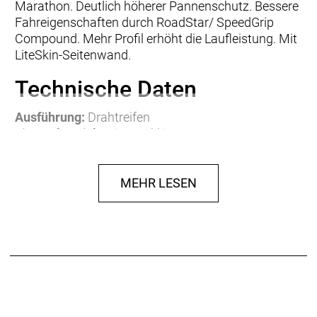
Marathon. Deutlich höherer Pannenschutz. Bessere
Fahreigenschaften durch RoadStar/ SpeedGrip
Compound. Mehr Profil erhöht die Laufleistung. Mit
LiteSkin-Seitenwand.
Technische Daten
Ausführung:
Drahtreifen
Einsatzbereich:
City/Trekking
Laufradgröße:
28"
ETRTO:
40-622
Eigenschaften:
Reflex, für E-Bikes bis 25 km/h
MEHR LESEN
TPI / EPI:
67
Material:
Synthetischer Kautschuk
Gewicht:
0,50 kg
Herstellerdaten gem. GPSR
Marke Schwalbe:
EU-Verantwortlicher:
Ralf Bohle GmbH
Otto-Hahn-Str. 1
D-51580 Reichshof