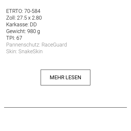
ETRTO: 70-584
Zoll: 27.5 x 2.80
Karkasse: DD
Gewicht: 980 g
TPI: 67
Pannenschutz: RaceGuard
Skin: SnakeSkin
ECE-Zulassung: bis 50 km/h
Profil: HS439
Herstellerdaten gem. GPSR
MEHR LESEN
Marke Schwalbe:
EU-Verantwortlicher:
Ralf Bohle GmbH
Otto-Hahn-Str. 1
D-51580 Reichshof
www.schwalbe.com
info@schwalbe.com