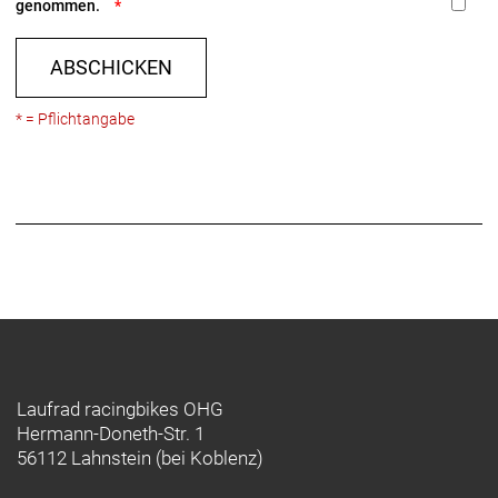
genommen.
ABSCHICKEN
* = Pflichtangabe
Laufrad racingbikes OHG
Hermann-Doneth-Str. 1
56112 Lahnstein (bei Koblenz)