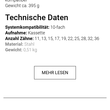
Gewicht ca. 395 g
Technische Daten
Systemkompatibilität:
10-fach
Aufnahme:
Kassette
Anzahl Zähne:
11, 13, 15, 17, 19, 22, 25, 28, 32, 36
Material:
Stahl
Gewicht:
0,51 kg
Herstellerdaten gem. GPSR
Marke SRAM:
SRAM LLC
1000 W Fulton Market #4
60607 Chicago
MEHR LESEN
Illinois
Vereinigte Staaten
http://www.sram.com/avid
SRAM Europe Sales and Services B.V.
Paasbosweg 16
3862 ZS Nijkerk
Niederlande
info@sram.com