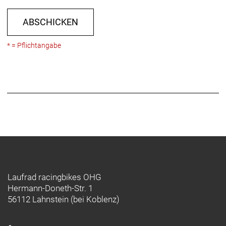
ABSCHICKEN
* = Pflichtangabe
Laufrad racingbikes OHG
Hermann-Doneth-Str. 1
56112 Lahnstein (bei Koblenz)