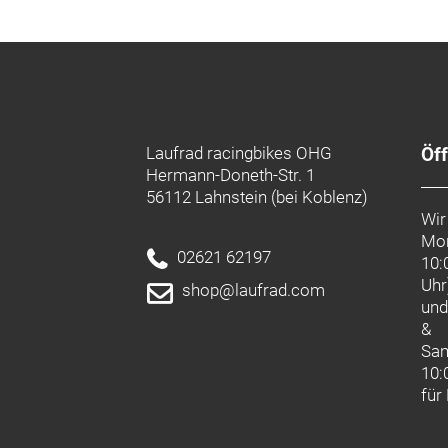
Laufrad racingbikes OHG
Öf
Hermann-Doneth-Str. 1
56112 Lahnstein (bei Koblenz)
Wir
Mon
02621 62197
10:
Uhr
shop@laufrad.com
un
&
Sa
10:
für