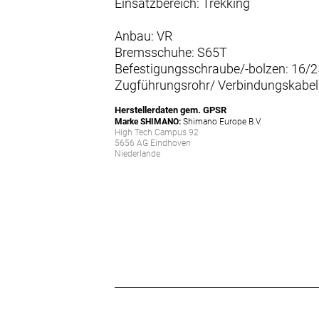
Einsatzbereich: Trekking
Anbau: VR
Bremsschuhe: S65T
Befestigungsschraube/-bolzen: 16
Zugführungsrohr/ Verbindungskabel
Herstellerdaten gem. GPSR
Marke SHIMANO:
Shimano Europe B.V.
High Tech Campus 92
5656 AG Eindhoven
Niederlande
info@shimano-eu.com