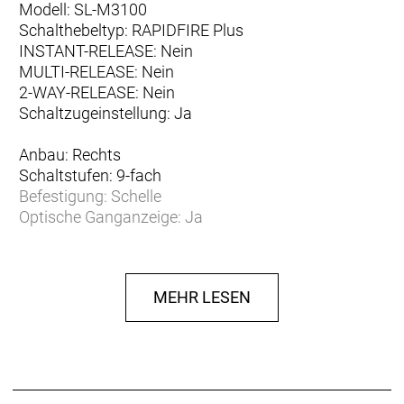
Modell: SL-M3100
Schalthebeltyp: RAPIDFIRE Plus
INSTANT-RELEASE: Nein
MULTI-RELEASE: Nein
2-WAY-RELEASE: Nein
Schaltzugeinstellung: Ja
Anbau: Rechts
Schaltstufen: 9-fach
Befestigung: Schelle
Optische Ganganzeige: Ja
Herstellerdaten gem. GPSR
Marke SHIMANO:
Shimano Europe B.V.
High Tech Campus 92
5656 AG Eindhoven
MEHR LESEN
Niederlande
info@shimano-eu.com