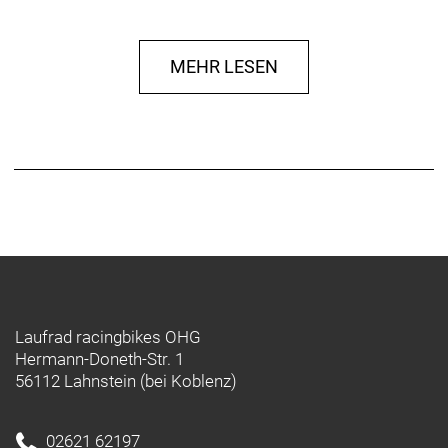
MEHR LESEN
Laufrad racingbikes OHG
Hermann-Doneth-Str. 1
56112 Lahnstein (bei Koblenz)
02621 62197