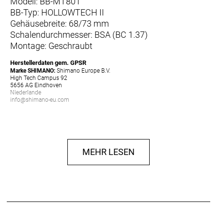
Modell: BB-MT801
BB-Typ: HOLLOWTECH II
Gehäusebreite: 68/73 mm
Schalendurchmesser: BSA (BC 1.37)
Montage: Geschraubt
Herstellerdaten gem. GPSR
Marke SHIMANO:
Shimano Europe B.V.
High Tech Campus 92
5656 AG Eindhoven
Niederlande
info@shimano-eu.com
MEHR LESEN