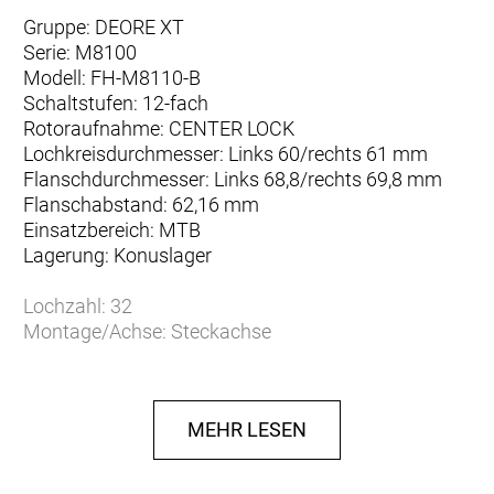
Gruppe: DEORE XT
Serie: M8100
Modell: FH-M8110-B
Schaltstufen: 12-fach
Rotoraufnahme: CENTER LOCK
Lochkreisdurchmesser: Links 60/rechts 61 mm
Flanschdurchmesser: Links 68,8/rechts 69,8 mm
Flanschabstand: 62,16 mm
Einsatzbereich: MTB
Lagerung: Konuslager
Lochzahl: 32
Montage/Achse: Steckachse
Einbaubreite: 148x12 mm
Gewicht: 308 g
Herstellerdaten gem. GPSR
MEHR LESEN
Marke SHIMANO:
Shimano Europe B.V.
High Tech Campus 92
5656 AG Eindhoven
Niederlande