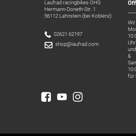
Laufrad racingbikes OHG
Öf
Hermann-Doneth-Str. 1
56112 Lahnstein (bei Koblenz)
Wir
Mon
02621 62197
10:
Uhr
shop@laufrad.com
un
&
Sa
10:
für