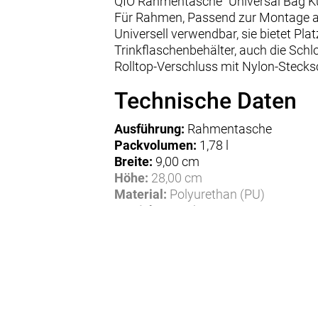
QIO Rahmentasche "Universal Bag Ku
Für Rahmen, Passend zur Montage a
Universell verwendbar, sie bietet Pla
Trinkflaschenbehälter, auch die Schl
Rolltop-Verschluss mit Nylon-Steck
Technische Daten
Ausführung:
Rahmentasche
Packvolumen:
1,78 l
Breite:
9,00 cm
Höhe:
28,00 cm
Material:
Polyurethan (PU)
Gewicht:
0,12 kg
Herstellerdaten gem. GPSR
Marke QIO:
QIO ist eine Marke der Hermann Hartje KG
Deichstraße 120-122
27318 Hoya
Deutschland
E-Mail: info@hartje.de