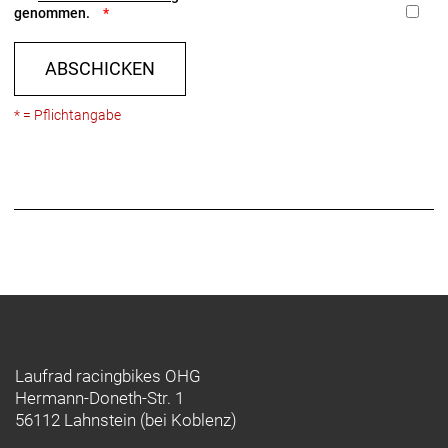
genommen.
ABSCHICKEN
* = Pflichtangabe
Laufrad racingbikes OHG
Hermann-Doneth-Str. 1
56112 Lahnstein (bei Koblenz)