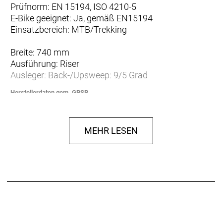
Prüfnorm: EN 15194, ISO 4210-5
E-Bike geeignet: Ja, gemäß EN15194
Einsatzbereich: MTB/Trekking
Breite: 740 mm
Ausführung: Riser
Ausleger: Back-/Upsweep: 9/5 Grad
Herstellerdaten gem. GPSR
Marke PRO:
EU-Verantwortlicher:
Shimano Europe BV
High Tech Campus 92
MEHR LESEN
NL-5656 AG Eindhoven
www.shimano.com
contactshimano@shimano-eu.com