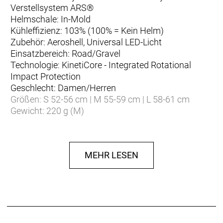
Verstellsystem ARS®
Helmschale: In-Mold
Kühleffizienz: 103% (100% = Kein Helm)
Zubehör: Aeroshell, Universal LED-Licht
Einsatzbereich: Road/Gravel
Technologie: KinetiCore - Integrated Rotational
Impact Protection
Geschlecht: Damen/Herren
Größen: S 52-56 cm | M 55-59 cm | L 58-61 cm
Gewicht: 220 g (M)
Herstellerdaten gem. GPSR
Marke LAZER:
LAZER SPORET N.V.
MEHR LESEN
Oude Baan 3B
2800 Mechelen Belgium
www.lazersport.com
info@lazersport.com