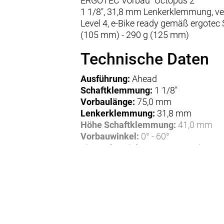
ERGOTEC Vorbau "Octopus 2"
1 1/8", 31,8 mm Lenkerklemmung, ver
Level 4, e-Bike ready gemäß ergotec
(105 mm) - 290 g (125 mm)
Technische Daten
Ausführung:
Ahead
Schaftklemmung:
1 1/8"
Vorbaulänge:
75,0 mm
Lenkerklemmung:
31,8 mm
Höhe Schaftklemmung:
41,0 mm
Vorbauwinkel:
0° - 60°
Einsatzbereich:
MTB, Rennrad
Eigenschaften:
verstellbar
Material:
Aluminium
Gewicht:
0,25 kg
Herstellerdaten gem. GPSR
Marke ErgoTec:
Wilhelm Humpert GmbH & Co. KG
Erlenstrasse 25
58739 Wickede/Ruhr