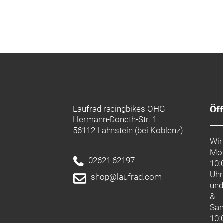
Germany
#49 2377/9183-0
info@humpert.com
Laufrad racingbikes OHG
Öf
Hermann-Doneth-Str. 1
56112 Lahnstein (bei Koblenz)
Wir
Mon
02621 62197
10:
Uhr
shop@laufrad.com
un
&
Sa
10: