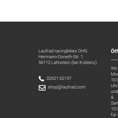
Laufrad racingbikes OHG
Öf
Hermann-Doneth-Str. 1
56112 Lahnstein (bei Koblenz)
Wir
Mon
02621 62197
10:
Uhr
shop@laufrad.com
un
&
Sa
10:
für