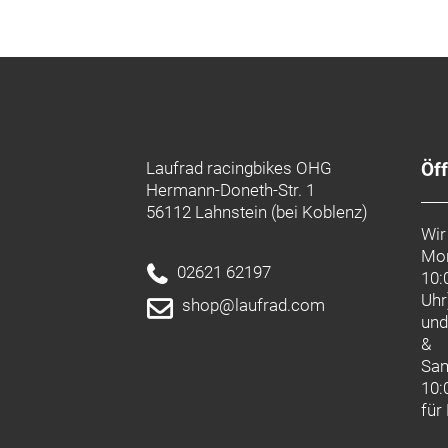
Felgenfarbe:
schwarz
Material:
Aluminium
Gewicht:
1,27 kg
Herstellerdaten gem. GPSR
Marke CONTEC:
Contec ist eine Marke der Hermann H
Deichstraße 120-122
27318 Hoya
Deutschland
info@hartje.de
Laufrad racingbikes OHG
Öf
Hermann-Doneth-Str. 1
56112 Lahnstein (bei Koblenz)
Wir
Mon
02621 62197
10:
Uhr
shop@laufrad.com
un
&
Sa
10:
für