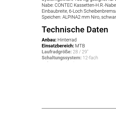
Nabe: CONTEC Kassetten-H.R.-Nabe 
Einbaubreite, 6-Loch Scheibenbrem
Speichen: ALPINA2 mm Niro, schwar
Technische Daten
Anbau:
Hinterrad
Einsatzbereich:
MTB
Laufradgröße:
28 / 29"
Schaltungssystem:
12-fach
Achse:
Steckachse 12 mm
Einbaubreite:
142 mm
Freilaufkörper:
Micro Spline
Felgenart:
Clincher
Bremssystem:
für Scheibenbremse,
Speichendurchmesser:
2,00 mm
Speichenmaterial:
Niro
Speichenfarbe:
schwarz
Nabenfarbe:
schwarz