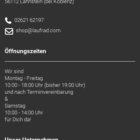
56112 Lahnstein (bei Koblenz)
Marke CONTEC:
Contec ist eine Marke der Hermann Hartje KG
Deichstraße 120-122
27318 Hoya
Deutschland
02621 62197
info@hartje.de
shop@laufrad.com
Öffnungszeiten
Wir sind
Montag - Freitag
10:00 - 18:00 Uhr (bisher 19:00 Uhr)
und nach
Terminvereinbarung
&
Samstag
10:00 - 14:00 Uhr
für Dich da!
Unser Unternehmen