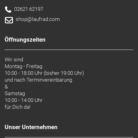
Marke CONTEC:
Contec ist eine Marke der Hermann Hartje KG
Deichstraße 120-122
02621 62197
27318 Hoya
Deutschland
shop@laufrad.com
info@hartje.de
Öffnungszeiten
Wir sind
Montag - Freitag
10:00 - 18:00 Uhr (bisher 19:00 Uhr)
und nach
Terminvereinbarung
&
Samstag
10:00 - 14:00 Uhr
für Dich da!
Unser Unternehmen