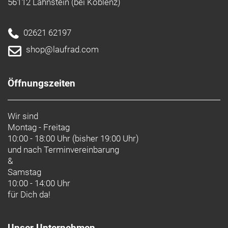
56112 Lahnstein (bei Koblenz)
Felgenfarbe:
schwarz
Material:
Aluminium
02621 62197
Herstellerdaten gem. GPSR
Marke CONTEC:
Contec ist eine Marke der Hermann Hartje KG
shop@laufrad.com
Deichstraße 120-122
27318 Hoya
Deutschland
info@hartje.de
Öffnungszeiten
Wir sind
Montag - Freitag
10:00 - 18:00 Uhr (bisher 19:00 Uhr)
und nach
Terminvereinbarung
&
Samstag
10:00 - 14:00 Uhr
für Dich da!
Unser Unternehmen