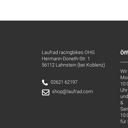
Herstellerdaten gem. GPSR
Marke CONTEC:
Contec ist eine Marke der Hermann H
Deichstraße 120-122
27318 Hoya
Deutschland
info@hartje.de
Laufrad racingbikes OHG
Öf
Hermann-Doneth-Str. 1
56112 Lahnstein (bei Koblenz)
Wir
Mon
02621 62197
10:
Uhr
shop@laufrad.com
un
&
Sa
10:
für