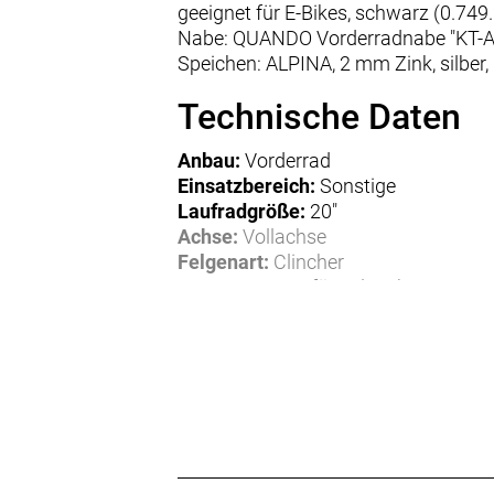
geeignet für E-Bikes, schwarz (0.749
Nabe: QUANDO Vorderradnabe "KT-A16F
Speichen: ALPINA, 2 mm Zink, silber
Technische Daten
Anbau:
Vorderrad
Einsatzbereich:
Sonstige
Laufradgröße:
20"
Achse:
Vollachse
Felgenart:
Clincher
Bremssystem:
für Felgenbremse
Speichendurchmesser:
2,00 mm
Speichenmaterial:
Zink
Speichenfarbe:
silber
Speichenlänge:
190 mm
Nabenfarbe:
silber
Felgenfarbe:
schwarz
Material:
Aluminium
Gewicht:
1,30 kg