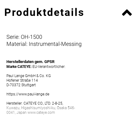
Produktdetails
Serie: OH-1500
Material: Instrumental-Messing
Herstellerdaten gem. GPSR
Marke CATEYE:
EU-Verantwortlicher:
Paul Lange GmbH & Co. KG
Hofener Straße 114
D-70372 Stuttgart
https://www.paul-lange.de
Hersteller: CATEYE CO., LTD. 2-8-25,
Kuwazu, Higashisumiyoshi-ku, Osaka 546-
0041, Japan www.cateye.com