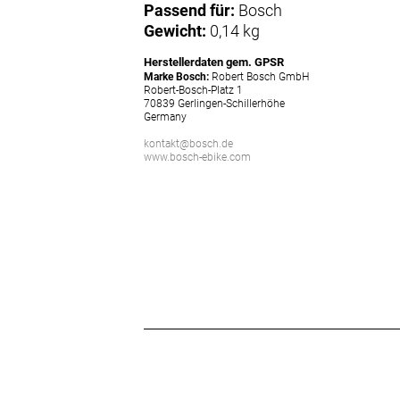
Passend für:
Bosch
Gewicht:
0,14 kg
Herstellerdaten gem. GPSR
Marke Bosch:
Robert Bosch GmbH
Robert-Bosch-Platz 1
70839 Gerlingen-Schillerhöhe
Germany
kontakt@bosch.de
www.bosch-ebike.com