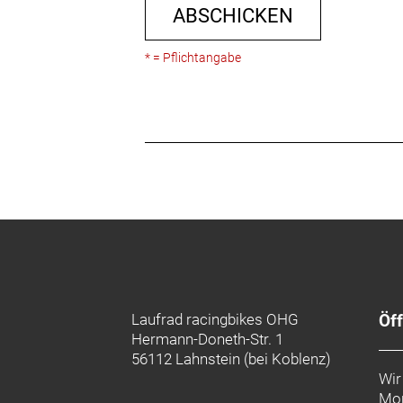
ABSCHICKEN
* = Pflichtangabe
Laufrad racingbikes OHG
Öf
Hermann-Doneth-Str. 1
56112 Lahnstein (bei Koblenz)
Wir
Mon