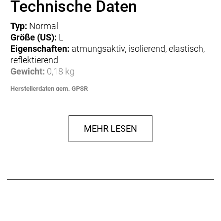
Technische Daten
Typ:
Normal
Größe (US):
L
Eigenschaften:
atmungsaktiv, isolierend, elastisch,
reflektierend
Gewicht:
0,18 kg
Herstellerdaten gem. GPSR
Marke fi'zi:k:
Fizik Via
Fizik Via F.lli Fontana 1
36040 Pozzoleone
Italien
info@fizik.com
MEHR LESEN