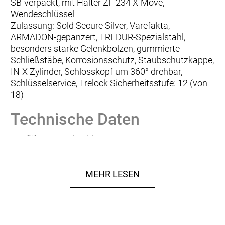
SB-verpackt, mit Halter ZF 234 X-Move,
Wendeschlüssel
Zulassung: Sold Secure Silver, Varefakta,
ARMADON-gepanzert, TREDUR-Spezialstahl,
besonders starke Gelenkbolzen, gummierte
Schließstäbe, Korrosionsschutz, Staubschutzkappe,
IN-X Zylinder, Schlosskopf um 360° drehbar,
Schlüsselservice, Trelock Sicherheitsstufe: 12 (von
18)
Technische Daten
Ausführung:
Faltschloss
Schließmethode:
Schlüssel
Sicherheit:
hoch
Länge:
130 cm
MEHR LESEN
Anbau:
universal
Material:
Stahl
Gewicht:
1,30 kg