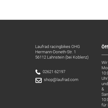
Japan www.shimano.com
Laufrad racingbikes OHG
Öf
Hermann-Doneth-Str. 1
56112 Lahnstein (bei Koblenz)
Wir
Mon
02621 62197
10:
Uhr
shop@laufrad.com
un
&
Sa
10:
für