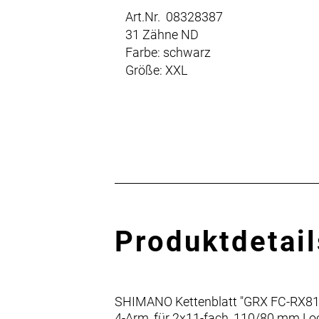
Art.Nr. 08328387
31 Zähne ND
Farbe: schwarz
Größe: XXL
Produktdetail
SHIMANO Kettenblatt "GRX FC-RX81
4-Arm, für 2x11-fach, 110/80 mm Lo