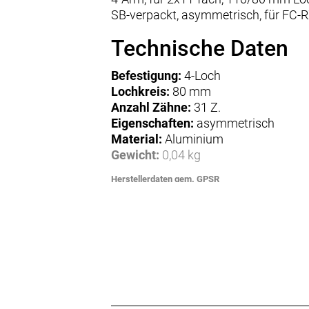
SB-verpackt, asymmetrisch, für FC-
Technische Daten
Befestigung:
4-Loch
Lochkreis:
80 mm
Anzahl Zähne:
31 Z.
Eigenschaften:
asymmetrisch
Material:
Aluminium
Gewicht:
0,04 kg
Herstellerdaten gem. GPSR
Marke Shimano:
EU-Verantwortlicher:
Shimano Europe BV
High Tech Campus 92
NL-5656 AG Eindhoven
www.shimano.com
contactshimano@shimano-eu.com
Hersteller: SHIMANO INC., 3-77 Oimatsu-cho,
Sakai-ku, Sakai-shi, Osaka 590-8577,