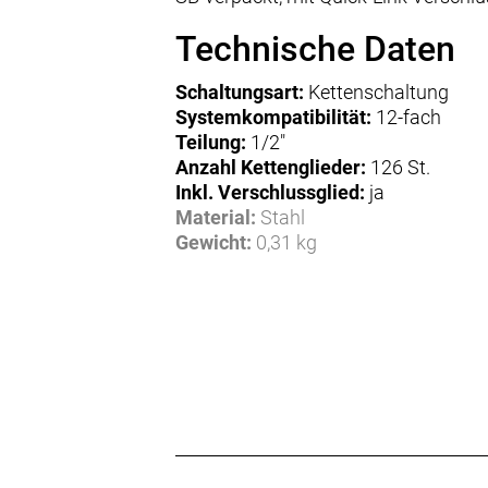
Technische Daten
Schaltungsart:
Kettenschaltung
Systemkompatibilität:
12-fach
Teilung:
1/2"
Anzahl Kettenglieder:
126 St.
Inkl. Verschlussglied:
ja
Material:
Stahl
Gewicht:
0,31 kg
Herstellerdaten gem. GPSR
Marke Shimano:
EU-Verantwortlicher:
Shimano Europe BV
High Tech Campus 92
NL-5656 AG Eindhoven
www.shimano.com
contactshimano@shimano-eu.com
Hersteller: SHIMANO INC., 3-77 Oimatsu-cho,
Sakai-ku, Sakai-shi, Osaka 590-8577,