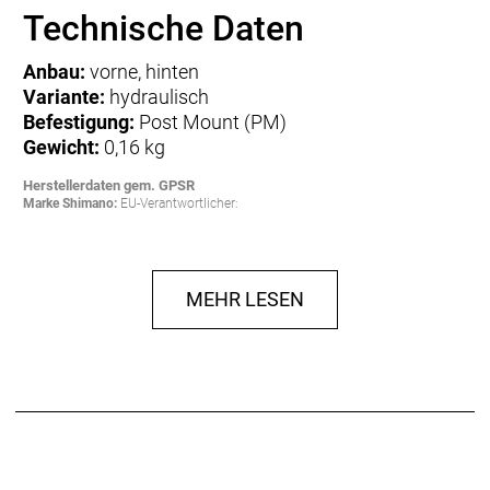
Technische Daten
Anbau:
vorne, hinten
Variante:
hydraulisch
Befestigung:
Post Mount (PM)
Gewicht:
0,16 kg
Herstellerdaten gem. GPSR
Marke Shimano:
EU-Verantwortlicher:
Shimano Europe BV
High Tech Campus 92
NL-5656 AG Eindhoven
MEHR LESEN
www.shimano.com
contactshimano@shimano-eu.com
Hersteller: SHIMANO INC., 3-77 Oimatsu-cho,
Sakai-ku, Sakai-shi, Osaka 590-8577,
Japan www.shimano.com