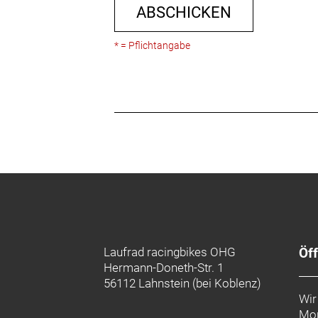
ABSCHICKEN
* = Pflichtangabe
Laufrad racingbikes OHG
Öf
Hermann-Doneth-Str. 1
56112 Lahnstein (bei Koblenz)
Wir
Mon