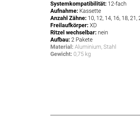
Systemkompatibilität:
12-fach
Aufnahme:
Kassette
Anzahl Zähne:
10, 12, 14, 16, 18, 21, 
Freilaufkörper:
XD
Ritzel wechselbar:
nein
Aufbau:
2 Pakete
Material:
Aluminium, Stahl
Gewicht:
0,75 kg
Herstellerdaten gem. GPSR
Marke SRAM:
SRAM LLC
1000 W Fulton Market #4
60607 Chicago
Illinois
Vereinigte Staaten
http://www.sram.com/avid
SRAM Europe Sales and Services B.V.
Paasbosweg 16
3862 ZS Nijkerk
Niederlande
info@sram.com